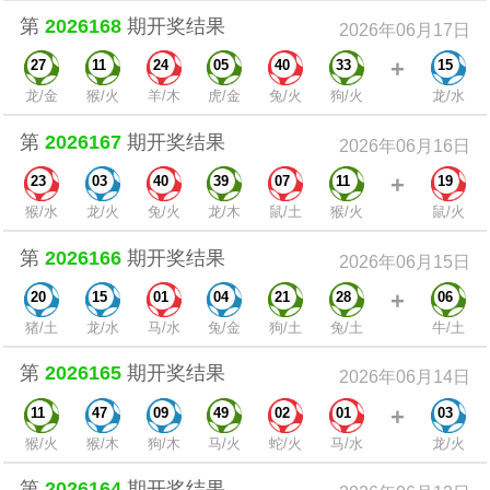
第
2026168
期开奖结果
2026年06月17日
+
27
11
24
05
40
33
15
龙/金
猴/火
羊/木
虎/金
兔/火
狗/火
龙/水
第
2026167
期开奖结果
2026年06月16日
+
23
03
40
39
07
11
19
猴/水
龙/火
兔/火
龙/木
鼠/土
猴/火
鼠/火
第
2026166
期开奖结果
2026年06月15日
+
20
15
01
04
21
28
06
猪/土
龙/水
马/水
兔/金
狗/土
兔/土
牛/土
第
2026165
期开奖结果
2026年06月14日
+
11
47
09
49
02
01
03
猴/火
猴/木
狗/木
马/火
蛇/火
马/水
龙/火
第
2026164
期开奖结果