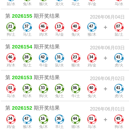
鼠/水
兔/木
猴/火
龙/火
马/土
羊/金
马/水
第
2026155
期开奖结果
2026年06月04日
+
21
37
46
13
40
47
07
狗/土
马/土
鸡/木
马/金
兔/火
猴/木
鼠/土
第
2026154
期开奖结果
2026年06月03日
+
46
28
42
31
23
34
41
鸡/木
兔/土
牛/金
鼠/水
猴/水
鸡/金
虎/火
第
2026153
期开奖结果
2026年06月02日
+
01
38
33
28
06
40
41
马/水
蛇/木
狗/火
兔/土
牛/土
兔/火
虎/火
第
2026152
期开奖结果
2026年06月01日
+
34
47
16
36
44
01
45
鸡/金
猴/木
兔/木
羊/土
猪/水
马/水
狗/水