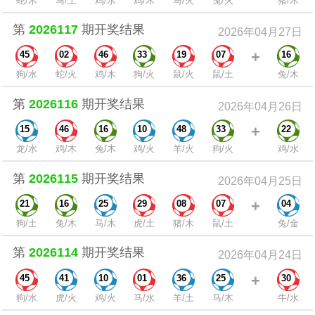
蛇/木
马/土
鸡/水
鸡/木
马/火
兔/火
猪/木
第
2026117
期开奖结果
2026年04月27日
+
45
02
46
33
19
07
16
狗/水
蛇/火
鸡/木
狗/火
鼠/火
鼠/土
兔/木
第
2026116
期开奖结果
2026年04月26日
+
15
46
16
10
48
33
22
龙/水
鸡/木
兔/木
鸡/火
羊/火
狗/火
鸡/水
第
2026115
期开奖结果
2026年04月25日
+
21
16
25
29
08
07
04
狗/土
兔/木
马/木
虎/土
猪/木
鼠/土
兔/金
第
2026114
期开奖结果
2026年04月24日
+
45
41
10
01
36
25
30
狗/水
虎/火
鸡/火
马/水
羊/土
马/木
牛/水