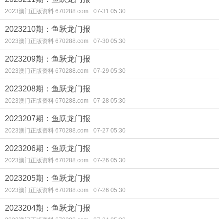
2023澳门正版资料 670288.com
07-31 05:30
2023210期：鱼跃龙门报
2023澳门正版资料 670288.com
07-30 05:30
2023209期：鱼跃龙门报
2023澳门正版资料 670288.com
07-29 05:30
2023208期：鱼跃龙门报
2023澳门正版资料 670288.com
07-28 05:30
2023207期：鱼跃龙门报
2023澳门正版资料 670288.com
07-27 05:30
2023206期：鱼跃龙门报
2023澳门正版资料 670288.com
07-26 05:30
2023205期：鱼跃龙门报
2023澳门正版资料 670288.com
07-26 05:30
2023204期：鱼跃龙门报