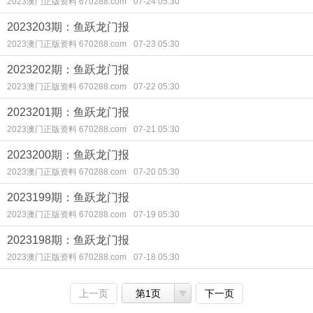
2023澳门正版资料 670288.com
07-24 05:30
2023203期：鱼跃龙门报
2023澳门正版资料 670288.com
07-23 05:30
2023202期：鱼跃龙门报
2023澳门正版资料 670288.com
07-22 05:30
2023201期：鱼跃龙门报
2023澳门正版资料 670288.com
07-21 05:30
2023200期：鱼跃龙门报
2023澳门正版资料 670288.com
07-20 05:30
2023199期：鱼跃龙门报
2023澳门正版资料 670288.com
07-19 05:30
2023198期：鱼跃龙门报
2023澳门正版资料 670288.com
07-18 05:30
上一页
第1页
下一页