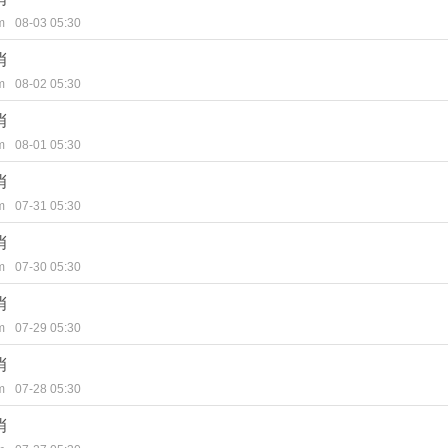
m
08-03 05:30
肖
m
08-02 05:30
肖
m
08-01 05:30
肖
m
07-31 05:30
肖
m
07-30 05:30
肖
m
07-29 05:30
肖
m
07-28 05:30
肖