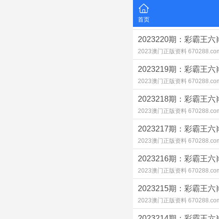
首页
2023220期：彩霸王六
2023澳门正版资料 670288.co
2023219期：彩霸王六
2023澳门正版资料 670288.co
2023218期：彩霸王六
2023澳门正版资料 670288.co
2023217期：彩霸王六
2023澳门正版资料 670288.co
2023216期：彩霸王六
2023澳门正版资料 670288.co
2023215期：彩霸王六
2023澳门正版资料 670288.co
2023214期：彩霸王六